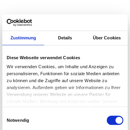
SCHAALSEETOUR
Personenschifffahrt
Zustimmung
Details
Über Cookies
Erleben Sie eine faszinierende Rundfahrt für auf
dem Schaalsee vorbei an seinen Inseln und
Diese Webseite verwendet Cookies
Halbinseln sowie der Promenade von Zarrentin
Wir verwenden Cookies, um Inhalte und Anzeigen zu
und der ehemaligen innerdeutschen Grenze.
personalisieren, Funktionen für soziale Medien anbieten
zu können und die Zugriffe auf unsere Website zu
Mehr erfahren
analysieren. Außerdem geben wir Informationen zu Ihrer
Verwendung unserer Website an unsere Partner für
soziale Medien, Werbung und Analysen weiter. Unsere
Partner führen diese Informationen möglicherweise mit
©
Einwilligungsauswahl
weiteren Daten zusammen, die Sie ihnen bereitgestellt
Notwendig
haben oder die sie im Rahmen Ihrer Nutzung der Dienste
gesammelt haben.