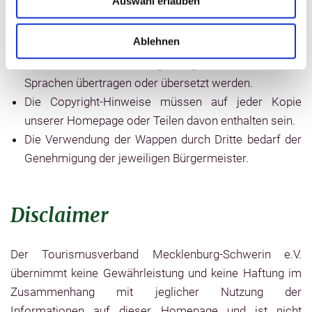
Auswahl erlauben
Ohne schriftliche Einwilligung des
Tourismusverbandes Mecklenburg-Schwerin e.V.
Ablehnen
dürfen die Datenbank oder Teile von ihr auch nicht in
von Datenverarbeitungsanlagen verwendbare
Sprachen übertragen oder übersetzt werden.
Die Copyright-Hinweise müssen auf jeder Kopie
unserer Homepage oder Teilen davon enthalten sein.
Die Verwendung der Wappen durch Dritte bedarf der
Genehmigung der jeweiligen Bürgermeister.
Disclaimer
Der Tourismusverband Mecklenburg-Schwerin e.V.
übernimmt keine Gewährleistung und keine Haftung im
Zusammenhang mit jeglicher Nutzung der
Informationen auf dieser Homepage und ist nicht