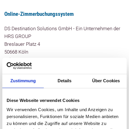
Online-Zimmerbuchungssystem
DS Destination Solutions GmbH - Ein Unternehmen der
HRS GROUP
Breslauer Platz 4
50668 Köln
Tel.: 0221 6894 3974
info@ds-destinationsolutions.comst.com
Mail:
www.ds-destinationsolutions.com
Web:
Zustimmung
Details
Über Cookies
Copyright & Urheberrecht
Diese Webseite verwendet Cookies
Wir verwenden Cookies, um Inhalte und Anzeigen zu
Der Tourismusverband Mecklenburg-Schwerin e.V. erteilt
personalisieren, Funktionen für soziale Medien anbieten
unter folgenden Bedingungen das Recht, die
zu können und die Zugriffe auf unsere Website zu