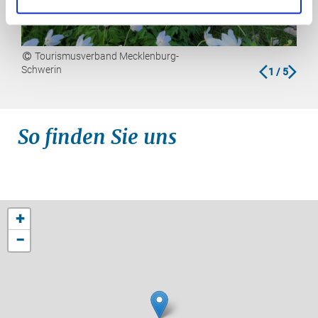
Tourismusverband Mecklenburg-
G
zurück
vor
Schwerin
1
/ 5
Klos
So finden Sie uns
+
−