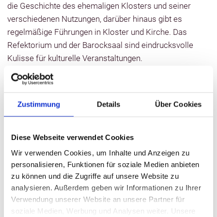
die Geschichte des ehemaligen Klosters und seiner
verschiedenen Nutzungen, darüber hinaus gibt es
regelmäßige Führungen in Kloster und Kirche. Das
Refektorium und der Barocksaal sind eindrucksvolle
Kulisse für kulturelle Veranstaltungen.
Architektonisch besonders interessant sind die
kunstvoll gestalteten Kreuzrippengewölbe im
Erdgeschoss des Klosters.
Zustimmung
Details
Über Cookies
Öffnungszeiten: Siehe Website
Diese Webseite verwendet Cookies
Wir verwenden Cookies, um Inhalte und Anzeigen zu
Kontaktinformationen
personalisieren, Funktionen für soziale Medien anbieten
zu können und die Zugriffe auf unsere Website zu
Kloster Zarrentin
analysieren. Außerdem geben wir Informationen zu Ihrer
Kirchplatz 8
Verwendung unserer Website an unsere Partner für
19246 Zarrentin
soziale Medien, Werbung und Analysen weiter. Unsere