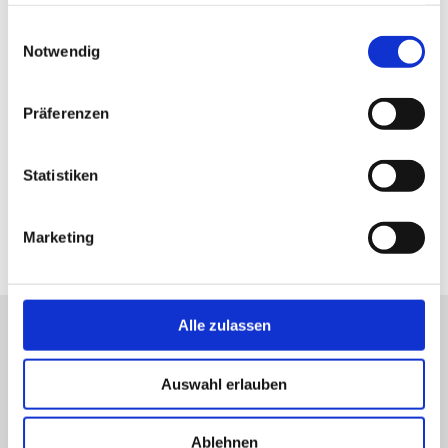
Partner führen diese Informationen möglicherweise mit
Einwilligungsauswahl
+49 38851 838510
weiteren Daten zusammen, die Sie ihnen bereitgestellt
Notwendig
haben oder die sie im Rahmen Ihrer Nutzung der Dienste
kultur@zarrentin.de
gesammelt haben.
Präferenzen
direkt zur Website
Statistiken
Marketing
Alle zulassen
Auswahl erlauben
Ablehnen