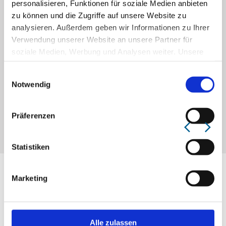
personalisieren, Funktionen für soziale Medien anbieten
zu können und die Zugriffe auf unsere Website zu
analysieren. Außerdem geben wir Informationen zu Ihrer
Verwendung unserer Website an unsere Partner für
soziale Medien, Werbung und Analysen weiter. Unsere
Partner führen diese Informationen möglicherweise mit
Einwilligungsauswahl
weiteren Daten zusammen, die Sie ihnen bereitgestellt
Notwendig
haben oder die sie im Rahmen Ihrer Nutzung der Dienste
gesammelt haben.
Präferenzen
Klosterverein Rehna e.V.
K
zurück
vor
1
/ 3
Ges
Statistiken
Marketing
Unsere Empfehlungen -
Sehenswertes
Alle zulassen