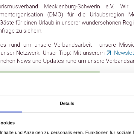
rismusverband Mecklenburg-Schwerin e.V. Wir 
mentorganisation (DMO) für die Urlaubsregion Me
ie Gäste für einen Urlaub in unserer wunderschönen Reg
hfrage zu sichern.
lles rund um unsere Verbandsarbeit - unsere Missio
 unser Netzwerk. Unser Tipp: Mit unserem
Newslet
ranchen-News und Updates rund um unsere Verbandsar
chen-News
Details
de im Tourismus los? Was gibts
 Region? Und wie läuft es mit
ekten, Kampagnen und
Cookies
en? In der Rubrik
Branche
halten
nhalte und Anzeigen zu personalisieren, Funktionen für soziale