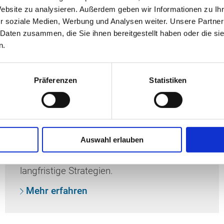
 auf dem Laufenden.
Website zu analysieren. Außerdem geben wir Informationen zu I
r soziale Medien, Werbung und Analysen weiter. Unsere Partner
 Daten zusammen, die Sie ihnen bereitgestellt haben oder die s
n.
Präferenzen
Statistiken
Strategie
Zur Vermarktung des touristischen
Auswahl erlauben
Gesamtangebotes in der Destination
Mecklenburg-Schwerin verfolgen wir
langfristige Strategien.
Mehr erfahren