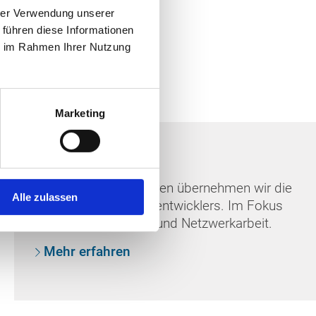
hrer Verwendung unserer
 führen diese Informationen
ie im Rahmen Ihrer Nutzung
Marketing
Netzwerk
Seit mehr als 30 Jahren übernehmen wir die
Alle zulassen
Rolle des Tourismusentwicklers. Im Fokus
stehen die Gremien- und Netzwerkarbeit.
Mehr erfahren