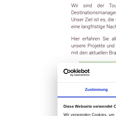
Wir sind der Tou
Destinationsmanage
Unser Ziel ist es, d
eine langfristige Nac
Hier erfahren Sie a
unsere Projekte und
mit den aktuellen B
Bran
Zustimmung
Was ist gera
Neues aus der
unseren Proj
Diese Webseite verwendet 
Netzwerktreff
Wir verwenden Cookies, um I