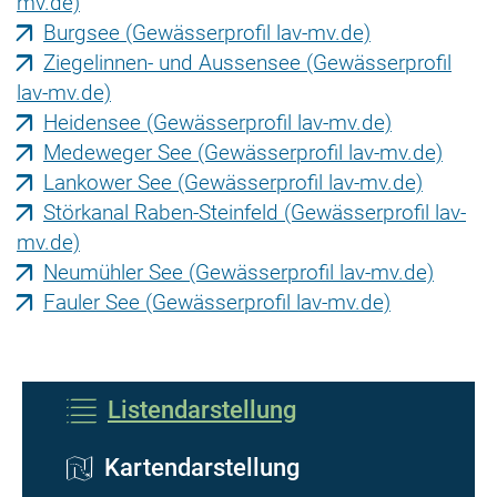
mv.de)
Burgsee (Gewässerprofil lav-mv.de)
Ziegelinnen- und Aussensee (Gewässerprofil
lav-mv.de)
Heidensee (Gewässerprofil lav-mv.de)
Medeweger See (Gewässerprofil lav-mv.de)
Lankower See (Gewässerprofil lav-mv.de)
Störkanal Raben-Steinfeld (Gewässerprofil lav-
mv.de)
Neumühler See (Gewässerprofil lav-mv.de)
Fauler See (Gewässerprofil lav-mv.de)
Listendarstellung
Kartendarstellung