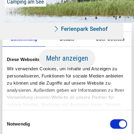
Camping am See
Ferienpark Seehof
Zustimmung
Details
Über Cookies
Mehr anzeigen
Diese Webseite verwendet Cookies
Wir verwenden Cookies, um Inhalte und Anzeigen zu
personalisieren, Funktionen für soziale Medien anbieten
Die Touristinformation
zu können und die Zugriffe auf unsere Website zu
analysieren. Außerdem geben wir Informationen zu Ihrer
Schwerin
Verwendung unserer Website an unsere Partner für
soziale Medien, Werbung und Analysen weiter. Unsere
Sie finden die TOURIST-Information am Marktplatz direkt
Partner führen diese Informationen möglicherweise mit
im Schweriner Rathaus. Hier erhalten Sie auch:
Einwilligungsauswahl
weiteren Daten zusammen, die Sie ihnen bereitgestellt
Notwendig
haben oder die sie im Rahmen Ihrer Nutzung der Dienste
Broschüren
,
Stadtpläne und Kartenmaterial
zu
gesammelt haben.