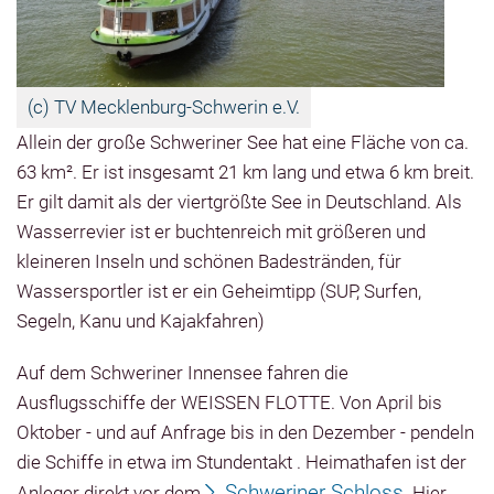
(c) TV Mecklenburg-Schwerin e.V.
Allein der große Schweriner See hat eine Fläche von ca.
63 km². Er ist insgesamt 21 km lang und etwa 6 km breit.
Er gilt damit als der viertgrößte See in Deutschland. Als
Wasserrevier ist er buchtenreich mit größeren und
kleineren Inseln und schönen Badestränden, für
Wassersportler ist er ein Geheimtipp (SUP, Surfen,
Segeln, Kanu und Kajakfahren)
Auf dem Schweriner Innensee fahren die
Ausflugsschiffe der
WEISSEN FLOTTE.
Von
April bis
Oktober
- und auf Anfrage bis in den Dezember - pendeln
die Schiffe in etwa im Stundentakt . Heimathafen ist der
Schweriner Schloss
Anleger direkt vor dem
. Hier