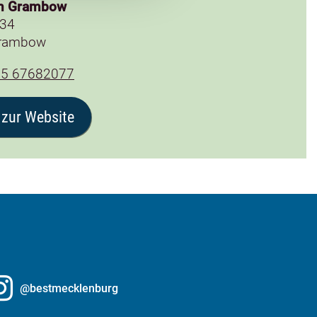
en Grambow
 34
rambow
85 67682077
 zur Website
@bestmecklenburg