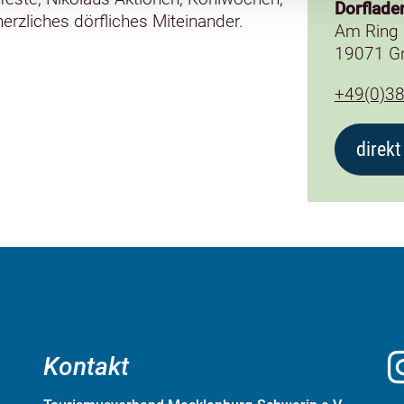
Dorflad
erzliches dörfliches Miteinander.
Am Ring
19071 G
+49(0)3
direkt
Kontakt