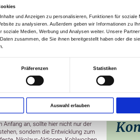
Cookies
land
Grambow
Dorfladen Grambow
nhalte und Anzeigen zu personalisieren, Funktionen für soziale
Website zu analysieren. Außerdem geben wir Informationen zu I
r soziale Medien, Werbung und Analysen weiter. Unsere Partner
 Daten zusammen, die Sie ihnen bereitgestellt haben oder die s
n.
 Grambow
Präferenzen
Statistiken
etreibt den Dorfladen im Herzen der Gemeinde. Nebe
ngebot. Eine Kaffee-Ecke bietet Gelegenheit zum Plaus
Auswahl erlauben
o, viel Optimismus und Engagement
Kon
 Anfang an, sollte hier nicht nur der
stehen, sondern die Entwicklung zum
feste, Nikolaus-Aktionen, Kohlwochen,