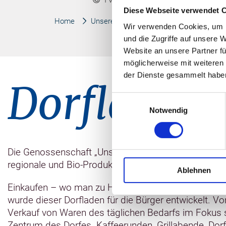
Diese Webseite verwendet 
Home
Unsere Region
Das Schweriner Seen
Wir verwenden Cookies, um I
und die Zugriffe auf unsere 
Website an unsere Partner fü
möglicherweise mit weiteren
der Dienste gesammelt habe
Dorfladen
Einwilligungsauswahl
Notwendig
Die Genossenschaft „Unser Dorfladen“ Grambow eG b
regionale und Bio-Produkte örtlicher Anbieter das A
Ablehnen
Einkaufen – wo man zu Hause ist! Mit diesem Mott
wurde dieser Dorfladen für die Bürger entwickelt. Von
Verkauf von Waren des täglichen Bedarfs im Fokus 
Zentrum des Dorfes. Kaffeerunden, Grillabende, Dorf