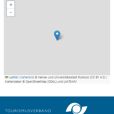
+
−
Leaflet
|
Kartenbild
© Hanse- und Universitätsstadt Rostock (CC BY 4.0) |
Kartendaten © OpenStreetMap (ODbL) und LkKfS-MV