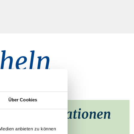
cheln
.
Über Cookies
taktinformationen
he Hohen Viecheln
 Medien anbieten zu können