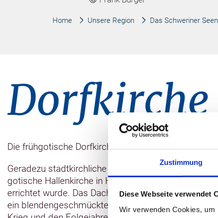
Home
Unsere Region
Das Schweriner Seen
Dorfkirche
Die frühgotische Dorfkirche Hohen Viecheln ist ein
Zustimmung
Geradezu stadtkirchliche Ausmaße besitzt die 33 Me
gotische Hallenkirche in Hohen Viecheln am Norduf
errichtet wurde. Das Dach war ursprünglich viel stei
Diese Webseite verwendet 
ein blendengeschmückter Giebel in die Ferne. Nach 
Wir verwenden Cookies, um I
Krieg und den Folgejahren, der auch etliche Glasfen