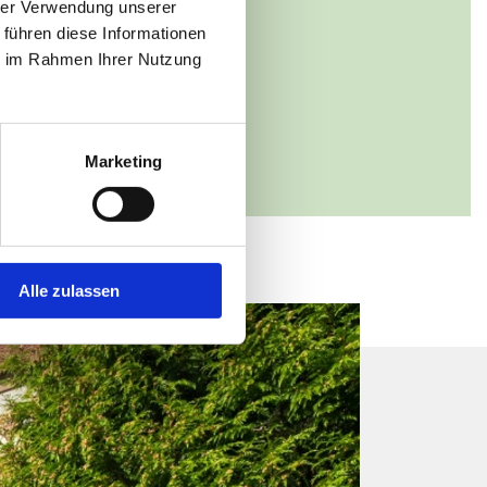
hrer Verwendung unserer
 3
 führen diese Informationen
hen Viecheln
ie im Rahmen Ihrer Nutzung
23 54845
 zur Website
Marketing
Alle zulassen