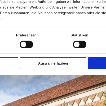
Website zu analysieren. Außerdem geben wir Informationen zu I
Pfarrweg
werk erneuert.
r soziale Medien, Werbung und Analysen weiter. Unsere Partner
23996 Ho
 Daten zusammen, die Sie ihnen bereitgestellt haben oder die s
+49 384
n.
direkt
Präferenzen
Statistiken
Auswahl erlauben