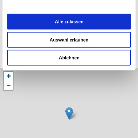
Alle zulassen
So finden Sie uns
Auswahl erlauben
Ablehnen
+
−