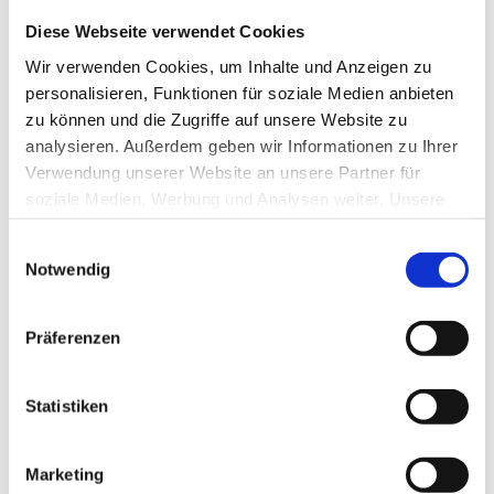
Diese Webseite verwendet Cookies
Wir verwenden Cookies, um Inhalte und Anzeigen zu
personalisieren, Funktionen für soziale Medien anbieten
zu können und die Zugriffe auf unsere Website zu
An den Feiertagen gelten gesonderte Öffnungszeiten
analysieren. Außerdem geben wir Informationen zu Ihrer
Verwendung unserer Website an unsere Partner für
soziale Medien, Werbung und Analysen weiter. Unsere
Kontaktinformationen
Partner führen diese Informationen möglicherweise mit
Einwilligungsauswahl
weiteren Daten zusammen, die Sie ihnen bereitgestellt
Notwendig
haben oder die sie im Rahmen Ihrer Nutzung der Dienste
Tourist Info Plau am See
gesammelt haben.
Burgplatz 2
Präferenzen
19395 Plau am See
+49 38735 45678
Statistiken
info@plau-am-see.de
Marketing
direkt zur Website