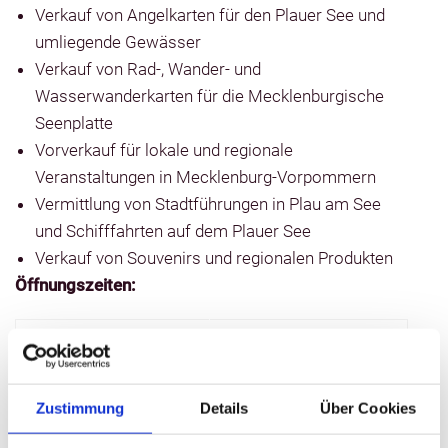
Verkauf von Angelkarten für den Plauer See und
umliegende Gewässer
Verkauf von Rad-, Wander- und
Wasserwanderkarten für die Mecklenburgische
Seenplatte
Vorverkauf für lokale und regionale
Veranstaltungen in Mecklenburg-Vorpommern
Vermittlung von Stadtführungen in Plau am See
und Schifffahrten auf dem Plauer See
Verkauf von Souvenirs und regionalen Produkten
Öffnungszeiten:
Montag - Freitag
09:00 - 17:00 Uhr
Samstag
10:00 - 14:00 Uhr
Zustimmung
Details
Über Cookies