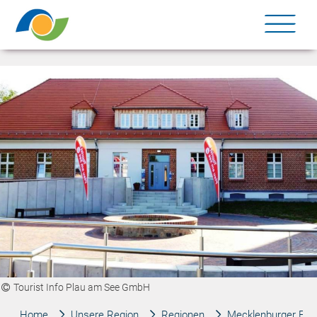
Me
Tourist Info Plau am See GmbH
Home
Unsere Region
Regionen
Mecklenburger Flus