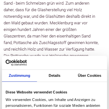
Sand - beim Schmelzen grün wird. Zum anderen
daher, dass für die Glasherstellung viel Holz
notwendig war, und die Glashütten deshalb direkt in
den Wald gebaut wurden. Mecklenburg war vor
einigen hundert Jahren einer der größten
Glaszentren, da man hier den eisenhaltigen Sand
fand, Pottasche als Zuschlagsstoff gewinnen konnte,
und reichlich Holz und Wasser zur Verfügung hatte.
Die Pottasche wurde aus Holzasche gewonnen,
wobei durch Auslaugen und ausglühende Holzasche
nur eine geringe Menge des ursprünglichen
Volumens (etwa ein Tausendstel) gewonnen werden
Zustimmung
Details
Über Cookies
konnte. Die meiste Energie, die bei der
Waldglasherstellung erforderlich war - 80 bis 85
Diese Webseite verwendet Cookies
Prozent - ging auf die Pottaschenherstellung zurück.
Wir verwenden Cookies, um Inhalte und Anzeigen zu
Je nach Art und Zustand waren ein bis drei
personalisieren, Funktionen für soziale Medien anbieten
Festmeter Holz notwendig, um ein Kilogramm Glas