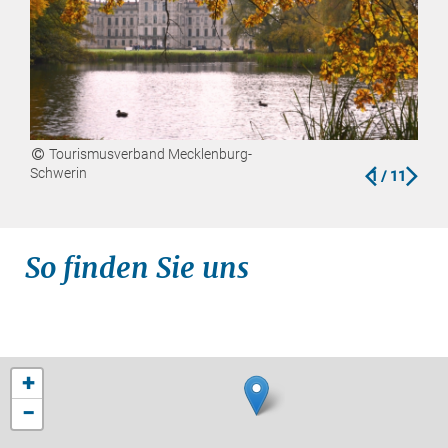
Tourismusverband Mecklenburg-
T
zurück
vor
Schwerin
Schw
1
/ 11
So finden Sie uns
+
−