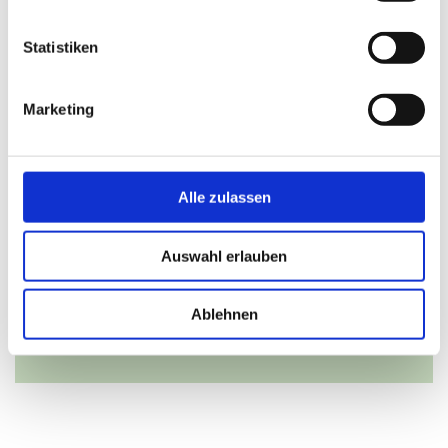
nach Vereinbarung
Statistiken
Kontaktinformationen
Marketing
Hutsalon Rieger
Großer Moor 15
19055 Schwerin
Alle zulassen
0385 56 24 14
Auswahl erlauben
kopfbedeckungen@hutsalon-rieger.de
Ablehnen
direkt zur Website