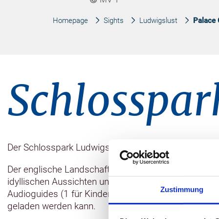
Homepage
Sights
Ludwigslust
Palace 
Schlosspar
Der Schlosspark Ludwigslust ist mit 127 ha einer 
Der englische Landschaftspark ist durch ein großz
idyllischen Aussichten und Sehenswürdigkeiten führ
Zustimmung
Audioguides (1 für Kinder) zur Verfügung, der per 
geladen werden kann.