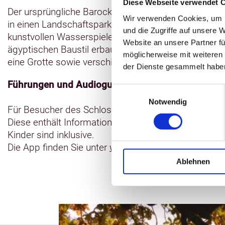
Diese Webseite verwendet 
Der ursprüngliche Barockgarten wurde um die Mitte 
Wir verwenden Cookies, um I
in einen Landschaftspark umgewandelt. Eine besond
und die Zugriffe auf unsere 
kunstvollen Wasserspielen aus. Im Schlosspark kö
Website an unsere Partner fü
ägyptischen Baustil erbaut, das Helenen-Paulownen
möglicherweise mit weiteren
eine Grotte sowie verschiedene Denkmäler und Blu
der Dienste gesammelt habe
Führungen und Audioguide:
Einwilligungsauswahl
Notwendig
Für Besucher des Schlossparks steht eine kostenfre
Diese enthält Informationen zu sehenswerten Orten 
Kinder sind inklusive.
Die App finden Sie unter
www.mecklenburg-schwerin
Ablehnen