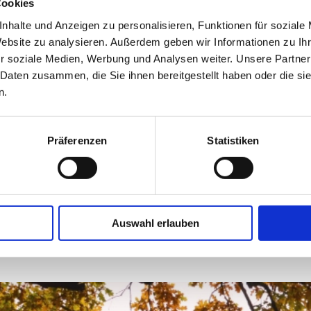
Cookies
Schlossp
des 19. Jahrhunderts von P. J. Lenné
19288 Lu
nhalte und Anzeigen zu personalisieren, Funktionen für soziale
ere Faszination geht von den
Website zu analysieren. Außerdem geben wir Informationen zu I
nnen das Louisen-Mausoleum, im
r soziale Medien, Werbung und Analysen weiter. Unsere Partner
-Mausoleum, die neugotische Kirche,
 Daten zusammen, die Sie ihnen bereitgestellt haben oder die s
mengärten bewundert werden.
n.
Präferenzen
Statistiken
ie APP mit Audioguide zur Verfügung.
im Park. Auch Hörgeschichten für
.de/ludwigslust
zum Download.
Auswahl erlauben