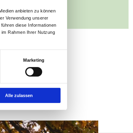
latz
dwigslust
 Medien anbieten zu können
hrer Verwendung unserer
 führen diese Informationen
ie im Rahmen Ihrer Nutzung
Marketing
Alle zulassen