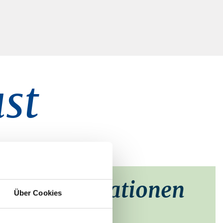
st
taktinformationen
Über Cookies
ark Ludwigslust