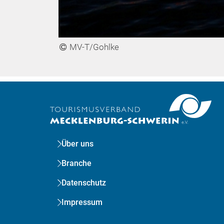
MV-T/Gohlke
Über uns
Branche
Datenschutz
Impressum