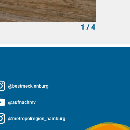
1
/ 4
MV-T/Gohlk
@bestmecklenburg
@aufnachmv
@metropolregion_hamburg