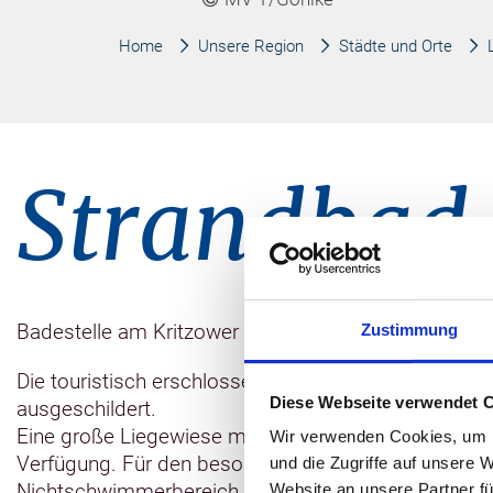
Home
Unsere Region
Städte und Orte
Strandbad
Badestelle am Kritzower See - Rettungsschwimmer
Zustimmung
Die touristisch erschlossene Badestelle ist an der
Diese Webseite verwendet 
ausgeschildert.
Eine große Liegewiese mit Möglichkeiten zum Volleyb
Wir verwenden Cookies, um I
Verfügung. Für den besonderen Badespaß gibt es e
und die Zugriffe auf unsere 
Nichtschwimmerbereich kann gebadet, geschwomm
Website an unsere Partner fü