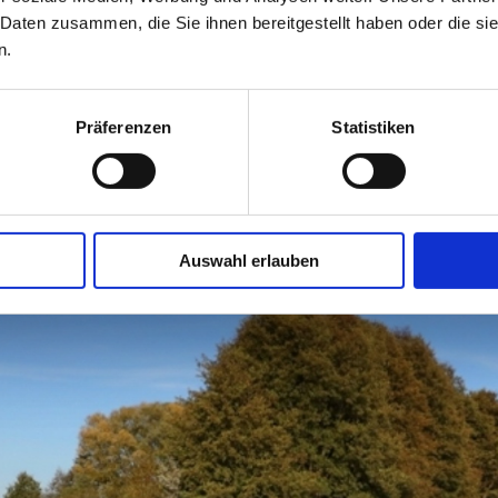
Wessenti
Sicherheit der Badegäste. Der
 Daten zusammen, die Sie ihnen bereitgestellt haben oder die s
19386 B
n.
en. Imbiss mit Umkleidebereich und
+49 (0)
Präferenzen
Statistiken
Auswahl erlauben