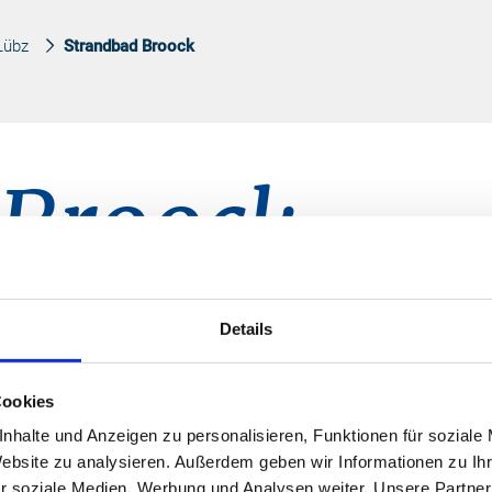
Lübz
Strandbad Broock
 Broock
Details
 B 191 von Lübz nach Plau am See
Kon
Cookies
all und Tischtennis spielen steht zur
nhalte und Anzeigen zu personalisieren, Funktionen für soziale
ine Wasserrutsche. Im abgesperrten
Website zu analysieren. Außerdem geben wir Informationen zu I
Strandba
en und geplanscht werden.
r soziale Medien, Werbung und Analysen weiter. Unsere Partner