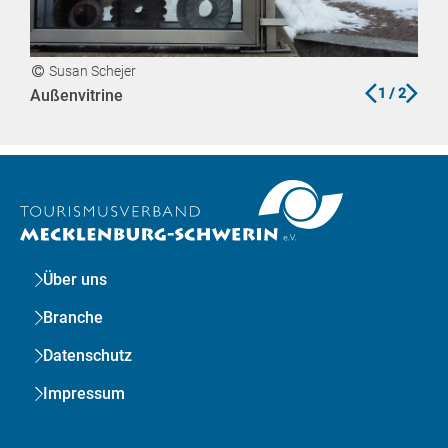
Susan Schejer
M
zurück
vor
1
/ 2
Außenvitrine
Bli
Über uns
Branche
Datenschutz
Impressum