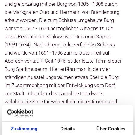
und gleichzeitig mit der Burg von 1306 - 1308 durch
die Markgrafen Otto und Hermann von Brandenburg
erbaut worden. Die zum Schluss umgebaute Burg
war von 1547 - 1634 herzoglicher Witwensitz. Die
letzte Regentin im Schloss war Herzogin Sophie
(1569-1634). Nach ihrem Tode zerfiel das Schloss
und wurde von 1691 -1706 zum größten Teil auf
Abbruch verkauft. Seit 1976 ist der letzte Turm dieser
Burg Stadtmuseum. Hier erfährt man in den vier
ständigen Ausstellungsräumen etwas über die Burg
im Zusammenhang mit der Entwicklung vom Dorf
zur Stadt Lübz, über das damalige Handwerk,
welches die Struktur wesentlich mitbestimmte und
über das Leben der Lübzer um 1900. Im oberen
Raum mit einem seltenen Zellengewölbe und der
Turmuhr von 1856 findet man Informationen über
Zustimmung
Details
Über Cookies
den traditionsreichsten Lübzer Betrieb, die