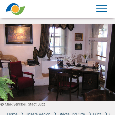
Me
Maik Senkbeil, Stadt Lübz
Home
Unsere Region
Städte und Orte
Lübz
St