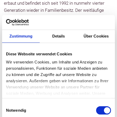
erbaut und befindet sich seit 1992 in nunmehr vierter
Generation wieder in Familienbesitz. Der weitläufige
Garten grenzt unmittelbar an die Müritz-Elde-
Wasserstraße, die durch das westliche Mecklenburg
fließt und in Dömitz in die Elbe mündet. Nach der
Zustimmung
Details
Über Cookies
behutsamen Sanierung des Gutshauses bietet das
Gutshaus Barkow Ihnen stilvoll eingerichtete Zimmer
und Appartements mit Dusche/WC, Telefon, Fön und
Diese Webseite verwendet Cookies
Fernsehgerät. Die Appartements sind jeweils mit
Wir verwenden Cookies, um Inhalte und Anzeigen zu
einer Küchenzeile ausgestattet.
personalisieren, Funktionen für soziale Medien anbieten
zu können und die Zugriffe auf unsere Website zu
Eine Kanu- und Fahrradvermietung steht zur
analysieren. Außerdem geben wir Informationen zu Ihrer
Verfügung.
Verwendung unserer Website an unsere Partner für
soziale Medien, Werbung und Analysen weiter. Unsere
Für Kinder bietet das Gutshaus einen Naturspielplatz
Partner führen diese Informationen möglicherweise mit
und viel Platz zum Toben, auch der benachbarte Sport
Einwilligungsauswahl
weiteren Daten zusammen, die Sie ihnen bereitgestellt
Notwendig
- und Fussballplatz der Gemeinde kann mitgenutzt
haben oder die sie im Rahmen Ihrer Nutzung der Dienste