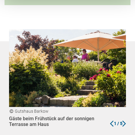
Gutshaus Barkow
G
Gäste beim Frühstück auf der sonnigen
Ans
zurück
vor
1
/ 5
Terrasse am Haus