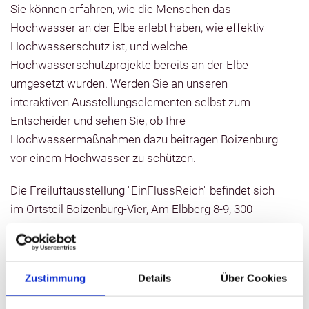
Sie können erfahren, wie die Menschen das
Hochwasser an der Elbe erlebt haben, wie effektiv
Hochwasserschutz ist, und welche
Hochwasserschutzprojekte bereits an der Elbe
umgesetzt wurden. Werden Sie an unseren
interaktiven Ausstellungselementen selbst zum
Entscheider und sehen Sie, ob Ihre
Hochwassermaßnahmen dazu beitragen Boizenburg
vor einem Hochwasser zu schützen.
Die Freiluftausstellung "EinFlussReich" befindet sich
im Ortsteil Boizenburg-Vier, Am Elbberg 8-9, 300
Meter vom ehemaligen Checkpoint
(Transitkontrollpunkt) Vier. Sie erreichen die
Ausstellung gut über die B 5 oder über den
Zustimmung
Details
Über Cookies
Elberadweg (Abschnitt D).