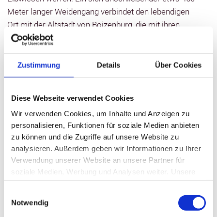
Meter langer Weidengang verbindet den lebendigen
Ort mit der Altstadt von Boizenburg, die mit ihren
liebevoll restaurierten Fachwerkhäusern unbedingt
einen Besuch wert ist.
Zustimmung
Details
Über Cookies
Kontaktinformationen
Diese Webseite verwendet Cookies
Wir verwenden Cookies, um Inhalte und Anzeigen zu
Boizenburger Weidenschneck
personalisieren, Funktionen für soziale Medien anbieten
zu können und die Zugriffe auf unsere Website zu
analysieren. Außerdem geben wir Informationen zu Ihrer
Verwendung unserer Website an unsere Partner für
+49 38847 335354
soziale Medien, Werbung und Analysen weiter. Unsere
stadtinfo@boizenburg-elbe.de
Partner führen diese Informationen möglicherweise mit
Einwilligungsauswahl
weiteren Daten zusammen, die Sie ihnen bereitgestellt
Notwendig
direkt zur Website
haben oder die sie im Rahmen Ihrer Nutzung der Dienste