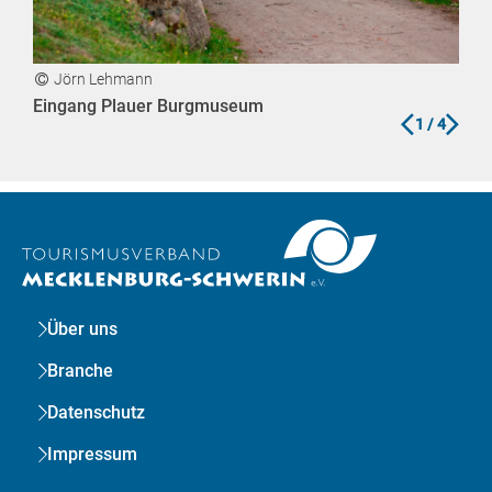
Jörn Lehmann
J
Eingang Plauer Burgmuseum
Vorf
zurück
vor
1
/ 4
Sch
Über uns
Branche
Datenschutz
Impressum