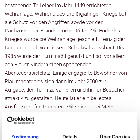
bestehende Teil einer im Jahr 1449 errichteten
Wehranlage. Während des Dreißigjährigen Kriegs bot
sie Schutz vor den Angriffen sowie vor den
Raubzügen der Brandenburger Ritter. Mit Ende des
Krieges wurde die Wehranlage geschleift - einzig der
Burgturm blieb von diesem Schicksal verschont. Bis
1985 wurde der Turm nicht genutzt und bot vor allem
den Plauer Kindern einen spannenden
Abenteuerspielplatz. Einige engagierte Bewohner von
Plau machten es sich dann im Jahr 2000 zur
Aufgabe, den Turm zu sanieren und ihn für Besucher
attraktiv zu gestalten. Heute ist er ein beliebtes
Ausflugsziel für Touristen. Mit seinen drei Meter
dicken Wänden, einem elf Meter tiefen Verlies sowie
seiner intakten Turmuhr aus dem Jahr 1581 bietet er
ein sehenswertes Erlebnis.
Zustimmung
Details
Über Cookies