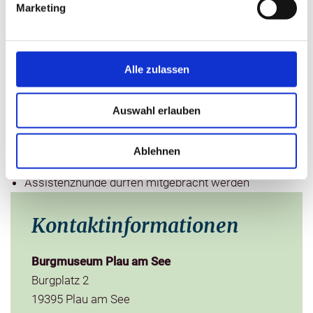
Marketing
Führungen für Gehbehinderte und
Rollstuhlfahrende
Sitzgelegenheiten während der Führung verfügbar
Route ist stufenlos befahrbar
Alle zulassen
Vorangemeldete Führungen auch für Menschen
mit Hör-, Seh- und kognitiven Behinderungen
Auswahl erlauben
öffentliche Parkplätze in der Quetziner Straße
Informationen zu den Exponaten werden
Ablehnen
schriftlich vermittelt
Assistenzhunde dürfen mitgebracht werden
Kontaktinformationen
Burgmuseum Plau am See
Burgplatz 2
19395 Plau am See