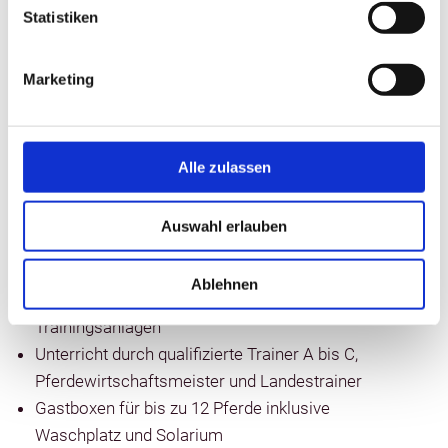
Longen- und Doppellongenlehrgänge sowie
Statistiken
Abzeichenlehrgänge
Kutschfahrten für 2 bis 4 Personen sowie
Marketing
Hochzeitskutschen
Kremserfahrten für Gruppen bis 10 Personen
Fahrausbildung vom Anfänger bis zum Trainer
inklusive Fahrabzeichenprüfungen
Alle zulassen
Ausbildung und Förderung von Pferden in Dressur,
Springen und Fahren
Auswahl erlauben
Rund 20 Schulpferde mit Ausbildungsstand Klasse
A bis S
Ablehnen
Moderne Reithallen, Reitplätze und
Trainingsanlagen
Unterricht durch qualifizierte Trainer A bis C,
Pferdewirtschaftsmeister und Landestrainer
Gastboxen für bis zu 12 Pferde inklusive
Waschplatz und Solarium