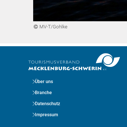
MV-T/Gohlke
Über uns
Branche
Datenschutz
Impressum