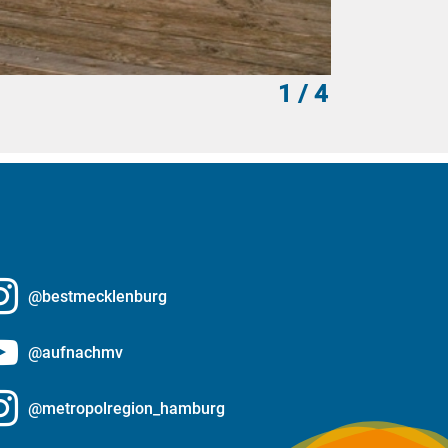
1
/ 4
MV-T/Gohlk
@bestmecklenburg
@aufnachmv
@metropolregion_hamburg