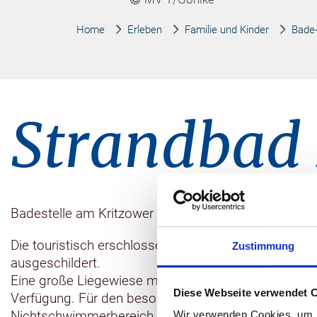
Home
Erleben
Familie und Kinder
Bade-
Strandbad
Badestelle am Kritzower See - Rettungsschwimmer
Die touristisch erschlossene Badestelle ist an der
Zustimmung
ausgeschildert.
Eine große Liegewiese mit Möglichkeiten zum Volleyb
Diese Webseite verwendet 
Verfügung. Für den besonderen Badespaß gibt es e
Nichtschwimmerbereich kann gebadet, geschwomm
Wir verwenden Cookies, um I