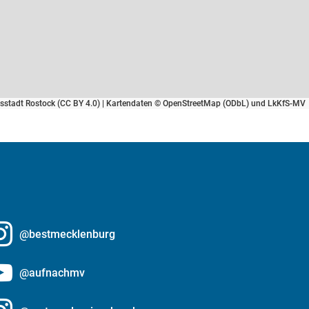
tsstadt Rostock (CC BY 4.0) | Kartendaten © OpenStreetMap (ODbL) und LkKfS-MV
@bestmecklenburg
@aufnachmv