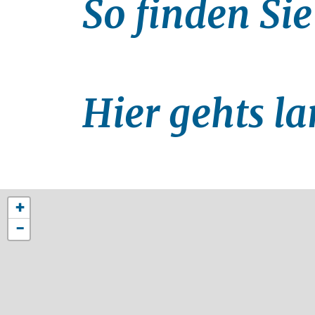
So finden Sie
Hier gehts l
+
−