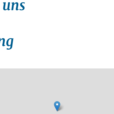
 uns
ang