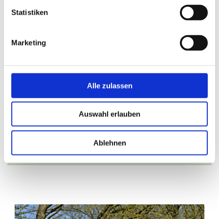
Statistiken
Kontaktinformationen
Marketing
Walderlebnispfad Friedrichsmoor - Sagenhafte
Lewitz
Alle zulassen
Schloßallee 10
19306 Friedrichsmoor
Auswahl erlauben
direkt zur Website
Ablehnen