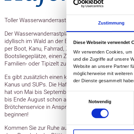
Toller Wasserwanderrastplatz mit Platz für Boote, 
Zustimmung
Der Wasserwanderrastplatz Kuppentin bzw. Naturca
idyllisch im Wald an der Elde-Müritz Wasserstraße 
Diese Webseite verwendet 
per Boot, Kanu, Fahrrad, Zelt und Wohnmobil herzlic
Wir verwenden Cookies, um I
Bootsliegeplätze, einen Zeltplatz, Wohn- und Caranst
und die Zugriffe auf unsere 
Familien- oder Tipizelt zu mieten.
Website an unsere Partner fü
möglicherweise mit weiteren
Es gibt zusätzlich einen kleinen gemütlichen Hafenb
der Dienste gesammelt habe
Kanus und SUPs. Die Hafenbar bietet eine kleine Au
hat von Mai bis September ab 15 Uhr bis 21 Uhr für 
Einwilligungsauswahl
bis Ende August schon ab 11:30 Uhr). An der Hafenb
Notwendig
Brötchenservice in Anspruch nehmen und den Morge
beginnen!
Kommen Sie zur Ruhe auf der Waldlichtung des Wa