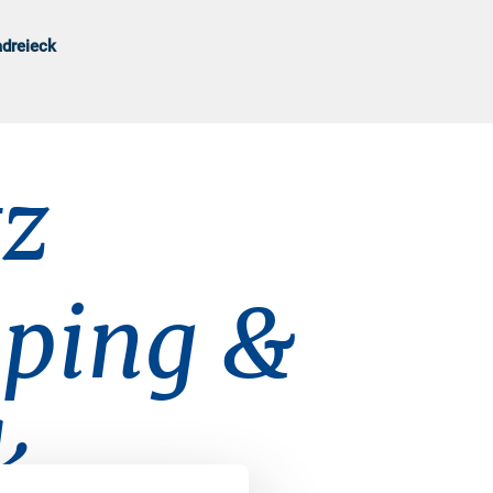
dreieck
tz
mping &
k