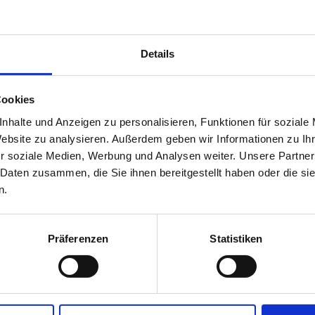
Zelte und Wohnmobile direkt im Wald gelegen. SUP-, Ka
Details
mping & Hafen Bermudadreieck liegt
Kon
gelegen. Hier sind Übernachtungsgäste
Cookies
h willkommen. Der Platz verfügt über
nhalte und Anzeigen zu personalisieren, Funktionen für soziale
ellplätze, sowie die Möglichkeit ein
Wasserwa
Website zu analysieren. Außerdem geben wir Informationen zu I
Hafen B
r soziale Medien, Werbung und Analysen weiter. Unsere Partner
 Daten zusammen, die Sie ihnen bereitgestellt haben oder die s
Am Mühl
ar sowie einen Verleih von Fahrrädern,
n.
19386 B
swahl an Speisen und Getränken. Sie
Sie geöffnet (in der Hauptsaison Juni
+49 387
ar können Sie ebenfalls de
Präferenzen
Statistiken
welcome
n mit frisch gebackenen Brötchen
direkt
sserwanderrastplatzes und lauschen