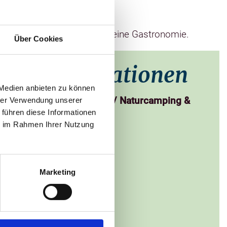
nu- und Radverleih sowie kleine Gastronomie.
Über Cookies
taktinformationen
 Medien anbieten zu können
nderrastplatz Kuppentin / Naturcamping &
hrer Verwendung unserer
ermudadreieck
 führen diese Informationen
ie im Rahmen Ihrer Nutzung
enberg 3
roock
32 999799
Marketing
@bermudadreieck.camp
 zur Website