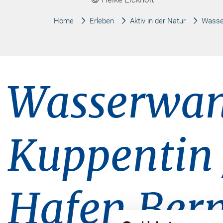
Home
Erleben
Aktiv in der Natur
Wasse
Wasserwan
Kuppentin
Hafen Ber