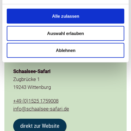
hügeligen Landschaft bei der Schaale. Abgeknickte
Bäume und auf die Flut wartende Wasserläufer
betonen die Unberührtheit dieses Ortes. Ein Seeadler
Alle zulassen
fliegt davon, und das Röhren der Hirsche in der
Brunftzeit hallt durch die Luft.
Auswahl erlauben
Ablehnen
Kontaktinformationen
Schaalsee-Safari
Zugbrücke 1
19243 Wittenburg
+49 (0)1525 1759008
info@schaalsee-safari.de
direkt zur Website