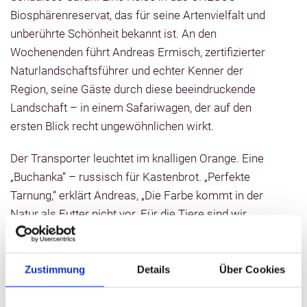
Biosphärenreservat, das für seine Artenvielfalt und
unberührte Schönheit bekannt ist. An den
Wochenenden führt Andreas Ermisch, zertifizierter
Naturlandschaftsführer und echter Kenner der
Region, seine Gäste durch diese beeindruckende
Landschaft – in einem Safariwagen, der auf den
ersten Blick recht ungewöhnlichen wirkt.
Der Transporter leuchtet im knalligen Orange. Eine
„Buchanka“ – russisch für Kastenbrot. „Perfekte
Tarnung,“ erklärt Andreas, „Die Farbe kommt in der
Natur als Futter nicht vor. Für die Tiere sind wir
unsichtbar“ Dann geht es los. Das Kopfsteinpflaster
weicht holprigen Wegen entlang des Schaalsees.
Erster Halt: das Ufer bei Schalliß. Vom Steg aus
Zustimmung
Details
Über Cookies
eröffnet sich ein fantastischer Blick auf Zarrentin.
Andreas zeigt auf das glasklare Wasser – der