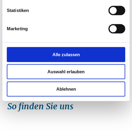
Statistiken
Kloster Dobbertin mit Klosterkirche und Park
Am Kloster 1
19399 Dobbertin
Marketing
+49 (0)38736 86121
förderverein@kloster-dobbertin.de
Alle zulassen
direkt zur Website
Auswahl erlauben
Ablehnen
So finden Sie uns