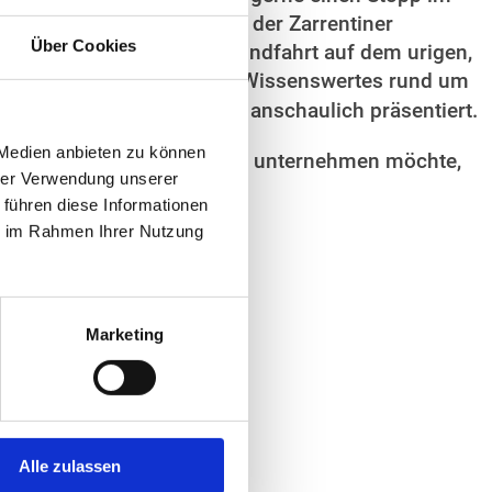
den landschaftlichen Reiz der Zarrentiner
Über Cookies
machen Sie eine E-Boot-Rundfahrt auf dem urigen,
nte in der Natur erwarten. Wissenswertes rund um
mationszentrum
Pahlhuus
anschaulich präsentiert.
 Medien anbieten zu können
ur des Biosphärenreservats unternehmen möchte,
hrer Verwendung unserer
 führen diese Informationen
ie im Rahmen Ihrer Nutzung
Marketing
Alle zulassen