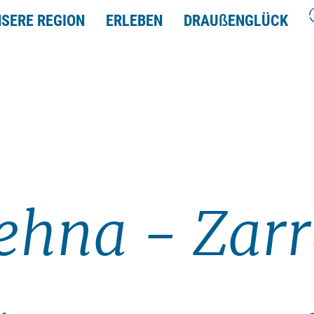
SERE REGION
ERLEBEN
DRAU
ß
ENGLÜCK
ehna - Zarr