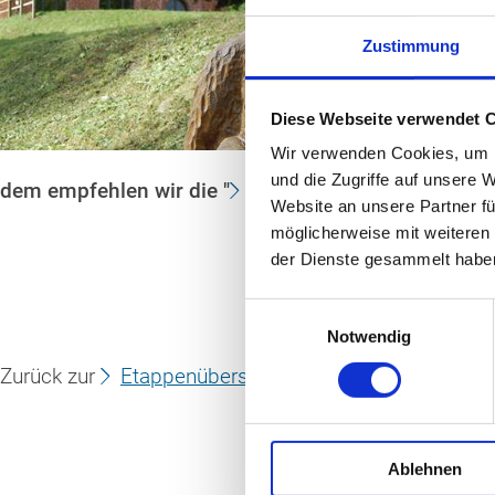
örtlichen
H
Zustimmung
Umgebung! Ge
stillen
Scha
das Biosphär
Diese Webseite verwendet 
Wir verwenden Cookies, um I
Wer zum Absc
und die Zugriffe auf unsere 
dem empfehlen wir die "
Schaalsee-Rundtour
".
Website an unsere Partner fü
möglicherweise mit weiteren
der Dienste gesammelt habe
Einwilligungsauswahl
Notwendig
Zurück zur
Etappenübersicht der Wohnmobil-Rundt
Ablehnen