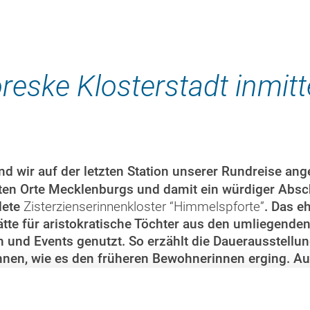
toreske Klosterstadt inmit
ind wir auf der letzten Station unserer Rundreise 
sten Orte Mecklenburgs und damit ein würdiger Absc
dete
Zisterzienserinnenkloster “Himmelspforte”
. Das e
tte für aristokratische Töchter aus den umliegenden
 und Events genutzt. So erzählt die Dauerausstellu
hnen, wie es den früheren Bewohnerinnen erging. Au
h mehr Kultur und Geschichte von
Zarrentin
erleben 