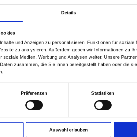
eimatmuseum
einlegen. Und erkunden Sie unbedingt 
Details
hen Sie z.B. im Biosphärenrerservat wandern oder 
alsee
. Es werden Sie viele ruhige, versunkene Mome
enreservat Schaalsee bekommen Sie auch im Infor
Cookies
nhalte und Anzeigen zu personalisieren, Funktionen für soziale
hluss noch eine entspannte Radtour durch die Nat
Website zu analysieren. Außerdem geben wir Informationen zu I
r soziale Medien, Werbung und Analysen weiter. Unsere Partner
 Daten zusammen, die Sie ihnen bereitgestellt haben oder die s
n.
Präferenzen
Statistiken
our
Auswahl erlauben