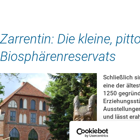
Zarrentin: Die kleine, pit
Biosphärenreservats
Schließlich s
eine der älte
1250 gegrün
Erziehungsstä
Ausstellungen
und lässt era
hier erleben.
Wenn Sie noc