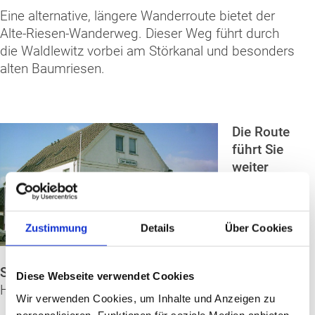
Eine alternative, längere Wanderroute bietet der
Alte-Riesen-Wanderweg
. Dieser Weg führt durch
die Waldlewitz vorbei am
Störkanal
und besonders
alten Baumriesen.
Die Route
führt Sie
weiter
nach
Matzlow-
Garwitz
.
Zustimmung
Details
Über Cookies
Hier
können
Sie dem
Freibad
einen Besuch abstatten, im
Diese Webseite verwendet Cookies
Hotel “Zur Schleuse”
einchecken.
Wir verwenden Cookies, um Inhalte und Anzeigen zu
personalisieren, Funktionen für soziale Medien anbieten