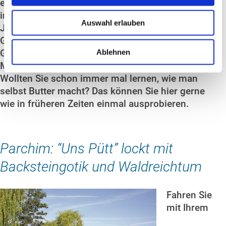
eindrücklich, wie die einfachen Leute vom Land
in früheren Zeiten gelebt haben. Bis in die 80er
Auswahl erlauben
Jahre war der Pingelhof noch in der 9.
Generation in Familienbesitz. Dann ging er an die
Gemeinde Domsühl über und ist heute ein
Ablehnen
Museum und wahres Kleinod an Zeitgeschichte.
Wollten Sie schon immer mal lernen, wie man
selbst Butter macht? Das können Sie hier gerne
wie in früheren Zeiten einmal ausprobieren.
Parchim: “Uns Pütt” lockt mit
Backsteingotik und Waldreichtum
Fahren Sie
mit Ihrem