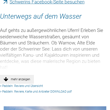
und geht dann
Schwerins Facebook-Seite besuchen
nach 22
Kilometern in
Unterwegs auf dem Wasser
den Schweriner
See über.
Auf gehts zu außergewöhnlichen Ufern! Erleben Sie
Anlegen mit
seidenweiche Wasserstraßen, gesäumt von
Schlossblick?
Bäumen und Sträuchern. Ob Warnow, Alte Elde
Hier geht´s! Die
oder der Schweriner See: Lass dich von unseren
MEW ist mit
vielfältigen Kanu- und Kajaktouren inspirieren und
Sportbooten,
entdecke, was diese malerische Region zu bieten
Hausbooten,
hat!
Flößen, per
Kanu, Kajak oder
weiterlesen
SUP befahrbar.
mehr anzeigen
> Paddeln: Reviere und Übersicht
> Paddeln: Reviere, Karte und Anbieter DOWNLOAD pdf