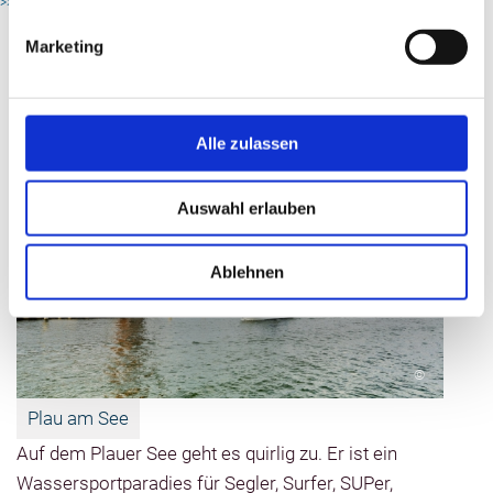
>> Hausbootanbieter
ihren Lauf über
das
Marketing
Plauer See - Wasser so weit das
Fachwerkstädtchen
Auge reicht
Grabow, weiter
durch die „Griese
Alle zulassen
Gegend“ mit
stillen
Auswahl erlauben
Kiefernwäldern,
Mooren,
Heidelandschaften
Ablehnen
und Wiesen und
verläuft
unterhalb der
historischen
©
Burg in
Plau am See
Neustadt-Glewe
Auf dem Plauer See geht es quirlig zu. Er ist ein
durch die Lewitz,
Wassersportparadies für Segler, Surfer, SUPer,
der größten