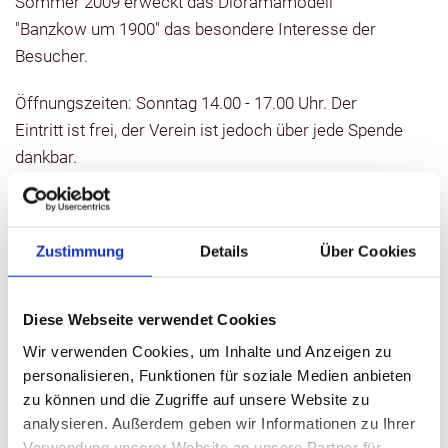
Sommer 2009 erweckt das Dioramamodell
"Banzkow um 1900" das besondere Interesse der
Besucher.
Öffnungszeiten: Sonntag 14.00 - 17.00 Uhr. Der
Eintritt ist frei, der Verein ist jedoch über jede Spende
dankbar.
Es gibt im Hotel die Möglichkeit eines
außerplanmäßigen Besuches (Tel. 03861 71 14). Für
Zustimmung
Details
Über Cookies
spezielle Führungen (z. B. für Schulklassen, Vereine
etc.) wenden Sie sich bitte an den Störtal e.V. -
Banzkow (Tel. 03861 300 818, E-Mail:
Diese Webseite verwendet Cookies
museum@stoertal-banzkow.de).
Wir verwenden Cookies, um Inhalte und Anzeigen zu
personalisieren, Funktionen für soziale Medien anbieten
zu können und die Zugriffe auf unsere Website zu
Kontaktinformationen
analysieren. Außerdem geben wir Informationen zu Ihrer
Verwendung unserer Website an unsere Partner für