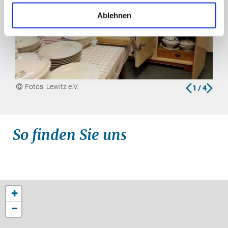
Ablehnen
zurück
vor
Fotos: Lewitz e.V.
F
1
/ 4
So finden Sie uns
+
−