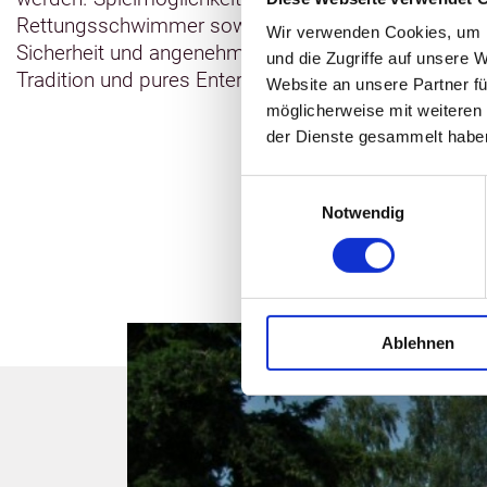
Rettungsschwimmer sowie sanitäre Anlagen und Umk
Wir verwenden Cookies, um I
Sicherheit und angenehmes Badevergnügen. Übrigens: 
und die Zugriffe auf unsere 
Tradition und pures Entertainment!
Website an unsere Partner fü
möglicherweise mit weiteren
der Dienste gesammelt habe
Einwilligungsauswahl
Notwendig
Ablehnen