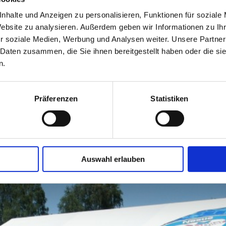
leiden sorgen für die nötige
nhalte und Anzeigen zu personalisieren, Funktionen für soziale
Badeanst
Das alljährliche Neptunfest ist hier
Website zu analysieren. Außerdem geben wir Informationen zu I
Am Kanal
r soziale Medien, Werbung und Analysen weiter. Unsere Partner
19372 Ma
 Daten zusammen, die Sie ihnen bereitgestellt haben oder die s
n.
+49 (0)
magatob
Präferenzen
Statistiken
Auswahl erlauben