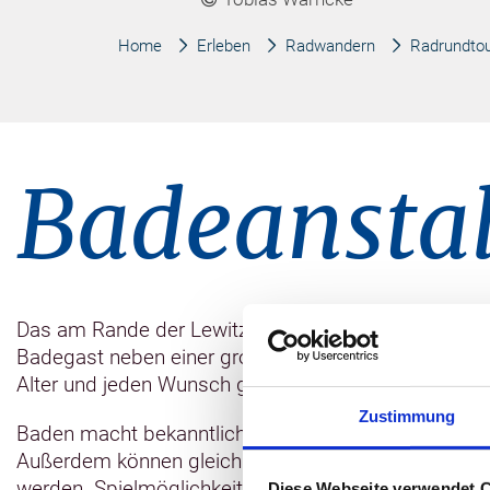
Home
Erleben
Radwandern
Radrundto
Badeanstal
Das am Rande der Lewitz gelegene Eldebad ist aufgru
Badegast neben einer großen Liegewiese ein Baby-
Alter und jeden Wunsch garantiert ist. Geöffnet 13
Zustimmung
Baden macht bekanntlich hungrig: Snacks zur Stärkung
Außerdem können gleich nebenan große und kleine 
werden. Spielmöglichkeiten, Wasserrutsche und Voll
Diese Webseite verwendet 