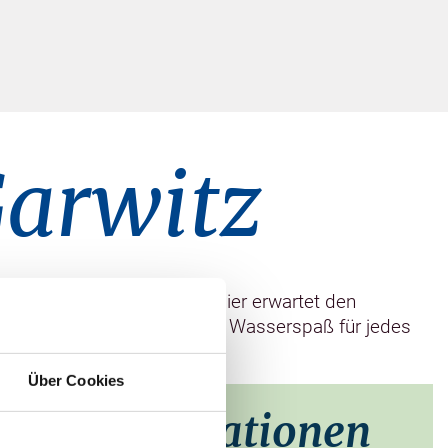
Garwitz
ilien ein perfektes Ziel. Hier erwartet den
er 50-Meter-Bahnen, sodass Wasserspaß für jedes
e Niemann Tel 0172-380 4561
Über Cookies
taktinformationen