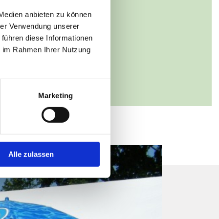
 Medien anbieten zu können
alt Eldebad Garwitz
hrer Verwendung unserer
 1
 führen diese Informationen
tzlow-Garwitz
ie im Rahmen Ihrer Nutzung
38722 20465
i@aol.com
Marketing
Alle zulassen