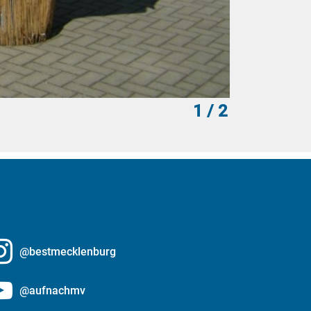
1
/ 2
Tobias Warn
@bestmecklenburg
@aufnachmv