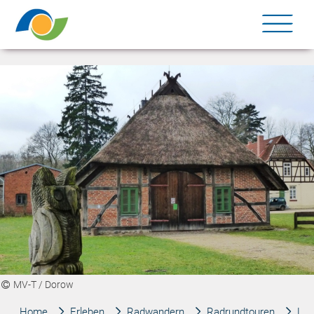
Me
MV-T / Dorow
Home
Erleben
Radwandern
Radrundtouren
Lew