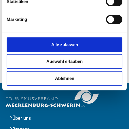
Statistiken
Zum Forsthof 2
19089 Bahlenhüschen
Marketing
+49 (0) 38728 22800
friedrichsmoor@lfoa-mv.de
Alle zulassen
direkt zur Website
Auswahl erlauben
Ablehnen
Über uns