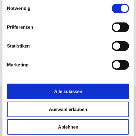
Einwilligungsauswahl
weiteren Daten zusammen, die Sie ihnen bereitgestellt
+49 172 2387454
Notwendig
haben oder die sie im Rahmen Ihrer Nutzung der Dienste
info@bauterrakotta.de
gesammelt haben.
Präferenzen
direkt zur Website
Statistiken
Marketing
Alle zulassen
Auswahl erlauben
Ablehnen