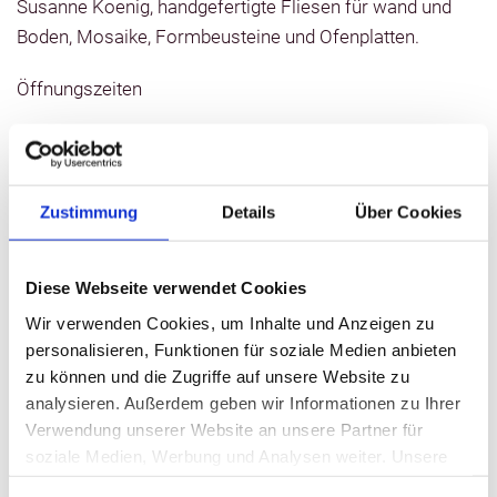
Susanne Koenig, handgefertigte Fliesen für wand und
Boden, Mosaike, Formbeusteine und Ofenplatten.
Öffnungszeiten
Januar-Dezember:
Mo-Di 9-13 Uhr, 14:30-18 Uhr
Mi Ruhetag
Zustimmung
Details
Über Cookies
Do-Fr. 9-13 Uhr, 14:30-18 Uhr
Sa 9-12 Uhr
Diese Webseite verwendet Cookies
Wir verwenden Cookies, um Inhalte und Anzeigen zu
Kontaktinformationen
personalisieren, Funktionen für soziale Medien anbieten
zu können und die Zugriffe auf unsere Website zu
analysieren. Außerdem geben wir Informationen zu Ihrer
Bauterrakotta - Susanne Koenig
Verwendung unserer Website an unsere Partner für
Große Burgstraße 24
soziale Medien, Werbung und Analysen weiter. Unsere
19395 Plau am See
Partner führen diese Informationen möglicherweise mit