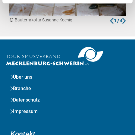
zurück
vor
Bauterrakotta Susanne Koenig
B
1
/ 4
Über uns
Branche
Datenschutz
Impressum
Kontakt