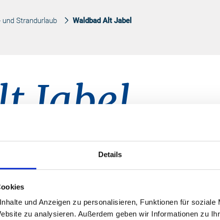
 und Strandurlaub
Waldbad Alt Jabel
t Jabel
ches Elbetal gelegen, steht den Besuchern von Mai b
Details
einer kühlen Erfrischung im Wasser.
Cookies
Kon
 unterwegs sind, bietet sich dafür das
nhalte und Anzeigen zu personalisieren, Funktionen für soziale
sich Groß und Klein ins kühle Nass
Website zu analysieren. Außerdem geben wir Informationen zu I
ein Nichtschwimmerbecken, eine