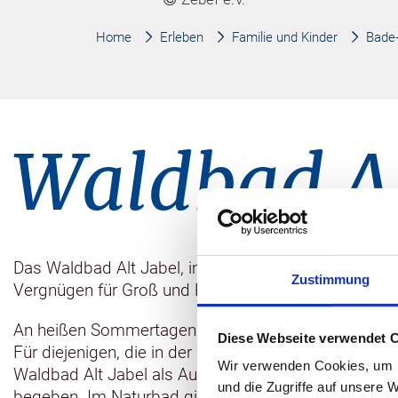
Home
Erleben
Familie und Kinder
Bade-
Waldbad Al
Das Waldbad Alt Jabel, im Naturpark Mecklenburgis
Zustimmung
Vergnügen für Groß und Klein.
An heißen Sommertagen sehnt sich wohl jeder nach 
Diese Webseite verwendet 
Für diejenigen, die in der Griesen Gegend um Dömitz
Wir verwenden Cookies, um I
Waldbad Alt Jabel als Ausflugsziel an. Hier können 
und die Zugriffe auf unsere 
begeben. Im Naturbad gibt es ein Schwimmer- und 