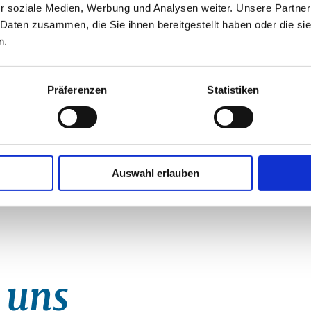
Waldbad 
r soziale Medien, Werbung und Analysen weiter. Unsere Partner
sowie eine 25-Meter-Bahn. Ein
Jahnstra
 Daten zusammen, die Sie ihnen bereitgestellt haben oder die s
 m lange Riesenrutsche mit elf
19303 Al
n.
cht und seit 2013 in Betrieb ist.
wiese tummeln, Volleyball,
+49 387
tz gehen. Für das leibliche Wohl ist
Präferenzen
Statistiken
rgt.
direkt
reien Strand- und Wasserzugang,
Auswahl erlauben
 uns