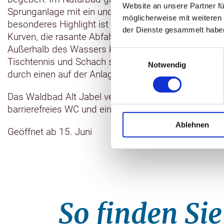
Website an unsere Partner fü
Sprunganlage mit ein und drei Meter hohen Türmen 
möglicherweise mit weiteren
besonderes Highlight ist die "Grüne Mamba", eine 72
der Dienste gesammelt habe
Kurven, die rasante Abfahrten mit Spaßfaktor ermögli
Außerhalb des Wassers kann man sich auf der Liege
Einwilligungsauswahl
Tischtennis und Schach spielen oder auf den Spielpla
Notwendig
durch einen auf der Anlage befindlichen Imbiss geso
Das Waldbad Alt Jabel verfügt über einen barrieref
barrierefreies WC und eine Hebevorrichtung
Ablehnen
Geöffnet ab 15. Juni
So finden Sie