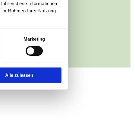
Alt Jabel
 führen diese Informationen
ße 1
ie im Rahmen Ihrer Nutzung
t Jabel
59 20226
Marketing
 zur Website
Alle zulassen