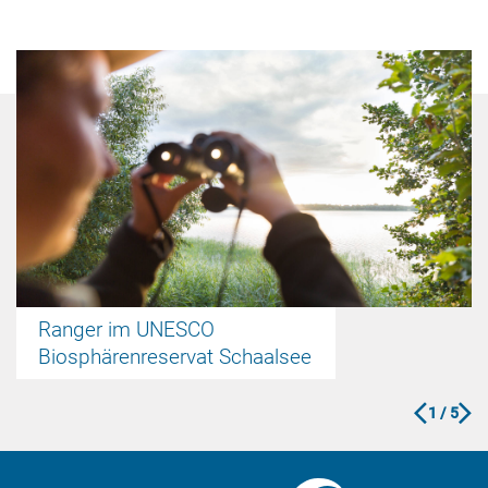
Ranger im UNESCO
Biosphärenreservat Schaalsee
zurück
vo
1
/ 5