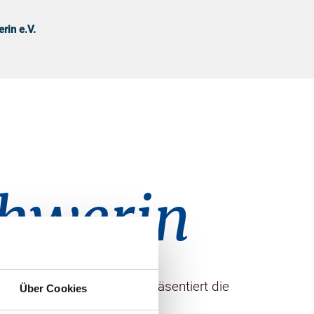
rin e.V.
hwerin
läche von 4.500 m². Es präsentiert die
Über Cookies