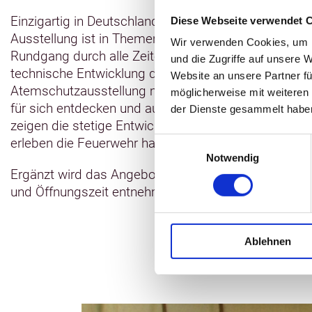
Einzigartig in Deutschland ist unser Museum mit inte
Diese Webseite verwendet 
Ausstellung ist in Themen-, Länder- und Zeitfenster g
Wir verwenden Cookies, um I
Rundgang durch alle Zeitepochen hinweg die Sozial
und die Zugriffe auf unsere 
technische Entwicklung des Feuerwehrwesens. Einzig
Website an unsere Partner fü
Atemschutzausstellung mit einer historischen Atem
möglicherweise mit weiteren
für sich entdecken und ausprobieren können. 112 
der Dienste gesammelt habe
zeigen die stetige Entwicklung der Brandbekämpfu
erleben die Feuerwehr hautnah und spielerisch.
Einwilligungsauswahl
Notwendig
Ergänzt wird das Angebot durch Führungen, einen Sho
und Öffnungszeit entnehmen sie bitte unserer stets
Ablehnen