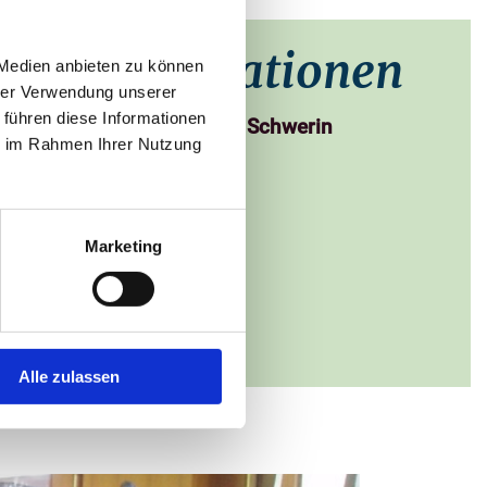
taktinformationen
 Medien anbieten zu können
hrer Verwendung unserer
 führen diese Informationen
ionales Feuerwehrmuseum Schwerin
ie im Rahmen Ihrer Nutzung
r Allee 68
chwerin
271539
Marketing
-schwerin.de
 zur Website
Alle zulassen