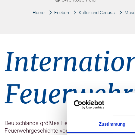
Home
Erleben
Kultur und Genuss
Muse
Internatio
Feuerwehr
Deutschlands größtes Feuerwehrmuseum mit über 16.
Zustimmung
Feuerwehrgeschichte von der Gründung bis heute üb