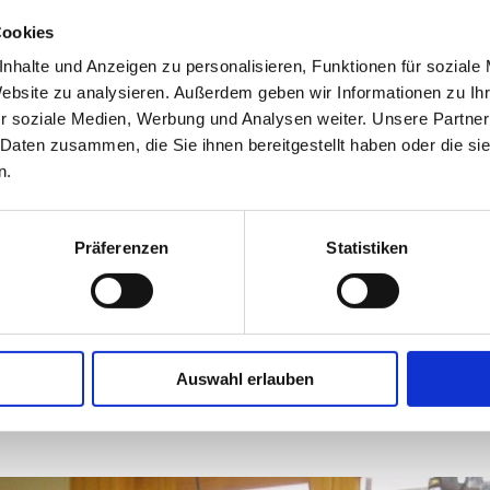
rnationaler Ausrichtung. Die
Cookies
Kon
estaltet. Erleben Sie bei einen
nhalte und Anzeigen zu personalisieren, Funktionen für soziale
geschichte der Feuerwehr und die
Website zu analysieren. Außerdem geben wir Informationen zu I
artig in Europa ist die
r soziale Medien, Werbung und Analysen weiter. Unsere Partner
Internat
schutzübungsanlage, die Kinder auch
 Daten zusammen, die Sie ihnen bereitgestellt haben oder die s
Hamburge
Fahrzeuge, Anhänger und Großgeräte
n.
19063 S
ng und Menschenrettung. Kinder
0385 20
Präferenzen
Statistiken
info@ifm
p und ein Bistro. Die Einzelheiten
 aktuellen Homepage.
direkt
Auswahl erlauben