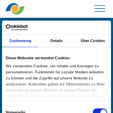
Me
Zustimmung
Details
Über Cookies
Über uns
Diese Webseite verwendet Cookies
Branche
Wir verwenden Cookies, um Inhalte und Anzeigen zu
Datenschutz
personalisieren, Funktionen für soziale Medien anbieten
Impressum
zu können und die Zugriffe auf unsere Website zu
analysieren. Außerdem geben wir Informationen zu Ihrer
Verwendung unserer Website an unsere Partner für
Kontakt
soziale Medien, Werbung und Analysen weiter. Unsere
Partner führen diese Informationen möglicherweise mit
Tourismusverband Mecklenburg-Schwerin e.V.
Einwilligungsauswahl
weiteren Daten zusammen, die Sie ihnen bereitgestellt
Puschkinstraße 44 / Altes Rathaus
Notwendig