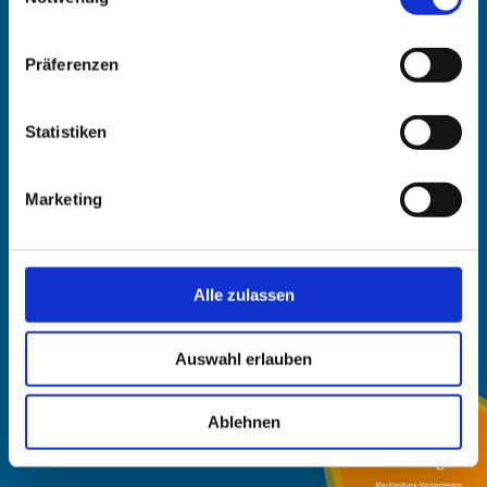
haben oder die sie im Rahmen Ihrer Nutzung der Dienste
19055 Schwerin
gesammelt haben.
info@mecklenburg-schwerin.de
Präferenzen
@bestmecklenburg
Statistiken
@aufnachmv
Marketing
@metropolregion_hamburg
Alle zulassen
Auswahl erlauben
Ablehnen